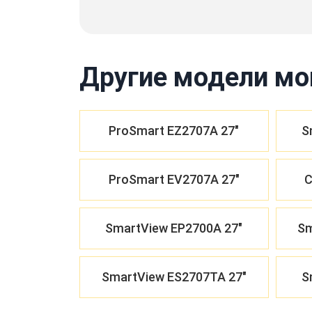
Другие модели мо
ProSmart EZ2707A 27"
S
ProSmart EV2707A 27"
C
SmartView EP2700A 27"
Sm
SmartView ES2707TA 27"
S