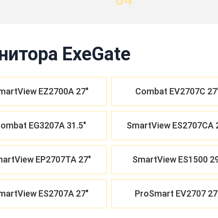
нитора ExeGate
martView EZ2700A 27"
Combat EV2707C 27
ombat EG3207A 31.5"
SmartView ES2707CA 
artView EP2707TA 27"
SmartView ES1500 29
martView ES2707A 27"
ProSmart EV2707 27