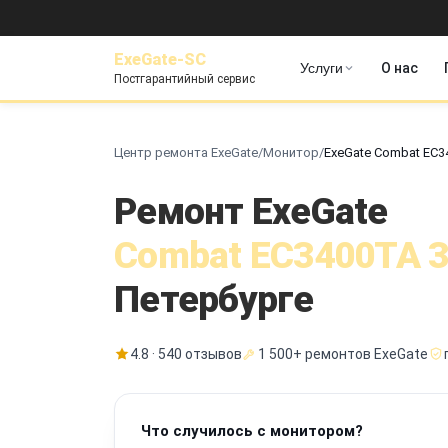
ExeGate-SC
Услуги
О нас
Постгарантийный сервис
Центр ремонта ExeGate
/
Монитор
/
ExeGate Combat EC3
Ремонт ExeGate
Combat EC3400TA 3
Петербурге
4.8 · 540 отзывов
1 500+ ремонтов ExeGate
Что случилось с монитором?