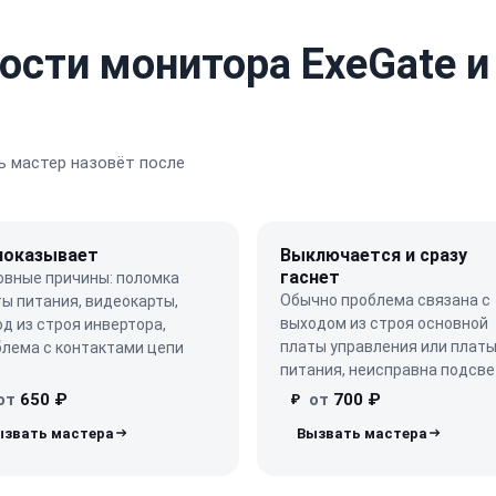
ости монитора ExeGate и
 мастер назовёт после
показывает
Выключается и сразу
гаснет
овные причины: поломка
Обычно проблема связана с
ы питания, видеокарты,
выходом из строя основной
д из строя инвертора,
платы управления или плат
блема с контактами цепи
питания, неисправна подсве
от
650 ₽
от
700 ₽
₽