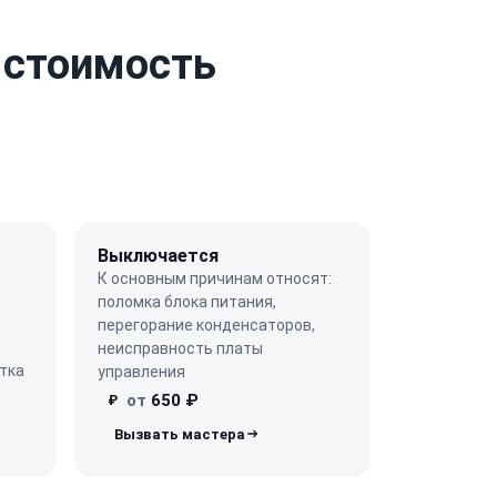
 стоимость
Выключается
К основным причинам относят:
поломка блока питания,
перегорание конденсаторов,
ы
неисправность платы
тка
управления
от
650 ₽
₽