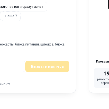
ыключается и сразу гаснет
+ ещё 7
окарты, блока питания, шлейфа, блока
Провер
Вызвать мастера
1
ремонто
обра
ремонта