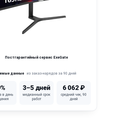
Постгарантийный сервис ExeGate
из заказ-нарядов за 90 дней
яемые данные
9%
3–5 дней
6 062 ₽
в в день
медианный срок
средний чек, 90
щения
работ
дней