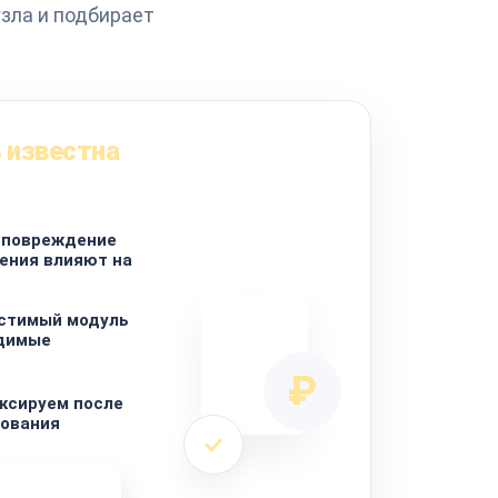
зла и подбирает
 известна
 повреждение
ения влияют на
стимый модуль
одимые
₽
ксируем после
сования
ремонта