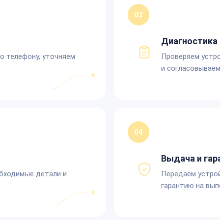
02
Диагностика 
по телефону, уточняем
Проверяем устро
и согласовываем
04
Выдача и гар
обходимые детали и
Передаём устро
гарантию на вып