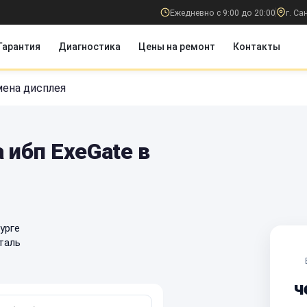
Ежедневно с 9:00 до 20:00
г. С
Гарантия
Диагностика
Цены на ремонт
Контакты
мена дисплея
 ибп ExeGate в
урге
таль
ч