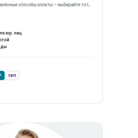
анённые способы оплаты — выбирайте тот,
ля юр. лиц
ртой
оды
Р
СБП