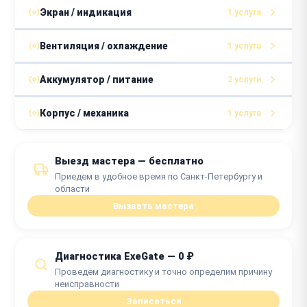
Экран / индикация
1 услуга
от 600 ₽
Замена дисплея
Вентиляция / охлаждение
1 услуга
от 1 часа
от 550 ₽
Ремонт системы впуска
Аккумулятор / питание
2 услуги
от 1 часа
от 600 ₽
Замена батарейного отсека
Корпус / механика
1 услуга
от 30 минут
от 500 ₽
Замена корпусных деталей
Выезд мастера — бесплатно
Замена импульсного
от 30 минут
от 600 ₽
трансформатора
Приедем в удобное время по Санкт-Петербургу и
области
от 1 часа
Вызвать мастера
Диагностика ExeGate — 0 ₽
Проведём диагностику и точно определим причину
неисправности
Записаться