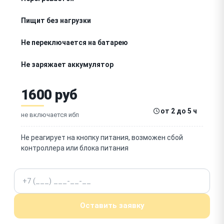
Пищит без нагрузки
Не переключается на батарею
Не заряжает аккумулятор
Слишком быстро садится
1600 руб
Не выдаёт напряжение
от 2 до 5 ч
не включается ибп
Постоянно мигает индикатор
Не реагирует на кнопку питания, возможен сбой
контроллера или блока питания
Шумит вентилятор
Телефон
Не определяется по USB
Срабатывает защита
Оставить заявку
Запах гари