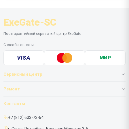
синхронизацию со всем вашим периферийным
оборудованием.
ExeGate-SC
Постгарантийный сервисный центр ExeGate
Способы оплаты
VISA
МИР
Сервисный центр
О нашем сервисе
Ремонт
Гарантия
ИБП
Контакты
Прайс-лист
Мониторов
+7 (812) 603-73-64
Срочный ремонт
г. Санкт-Петербург, Большая Морская 3-5