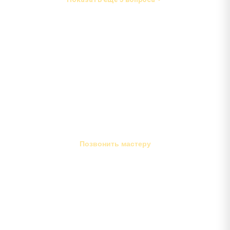
окончания работ и загруженности курьеров.
Не нашли ответ на свой вопрос?
Позвоните нам — мастер бесплатно проконсультирует и
подскажет примерную стоимость ремонта за 60 секунд.
+7 (812) 603-73-64
Позвонить мастеру
Ежедневно с 9:00 до 20:00