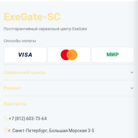
ExeGate-SC
Постгарантийный сервисный центр ExeGate
Способы оплаты
VISA
МИР
Сервисный центр
О нашем сервисе
Ремонт
Гарантия
ИБП
Контакты
Прайс-лист
Мониторов
+7 (812) 603-73-64
Срочный ремонт
г. Санкт-Петербург, Большая Морская 3-5
Доставка и способы оплаты